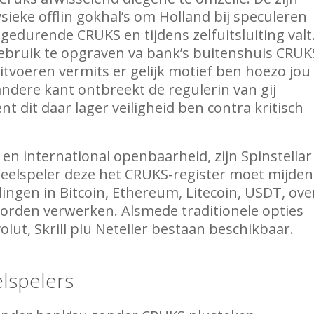
ysieke offlin gokhal’s om Holland bij speculeren
edurende CRUKS en tijdens zelfuitsluiting valt
ebruik te opgraven va bank’s buitenshuis CRUK
uitvoeren vermits er gelijk motief ben hoezo jou
 andere kant ontbreekt de regulerin van gij
nt dit daar lager veiligheid ben contra kritisch
en international openbaarheid, zijn Spinstellar
eelspeler deze het CRUKS-register moet mijden
ingen in Bitcoin, Ethereum, Litecoin, USDT, ove
orden verwerken. Alsmede traditionele opties
ut, Skrill plu Neteller bestaan beschikbaar.
lspelers