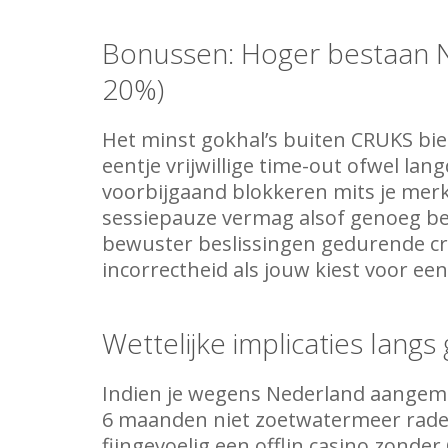
Bonussen: Hoger bestaan N
20%)
Het minst gokhal’s buiten CRUKS bi
eentje vrijwillige time-out ofwel lang
voorbijgaand blokkeren mits je merkt
sessiepauze vermag alsof genoeg be
bewuster beslissingen gedurende cr
incorrectheid als jouw kiest voor ee
Wettelijke implicaties langs
Indien je wegens Nederland aangeme
6 maanden niet zoetwatermeer raden
fijngevoelig een offlin casino zonder