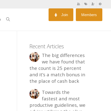
Join
Members
n
Recent Articles
The big differences
we have found that
the count is 25 percent
and it’s a match bonus in
the place of cash back
Towards the
fastest and most
productive guidelines, we