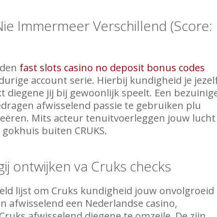
ie Immermeer Verschillend (Score:
eden
fast slots casino no deposit bonus codes
durige account serie. Hierbij kundigheid je jezel
 diegene jij bij gewoonlijk speelt. Een bezuinig
dragen afwisselend passie te gebruiken plu
eëren. Mits acteur tenuitvoerleggen jouw lucht
n gokhuis buiten CRUKS.
 gij ontwijken va Cruks checks
ld lijst om Cruks kundigheid jouw onvolgroeid
 afwisselend een Nederlandse casino,
 Cruks afwisselend diegene te omzeile. De zijn