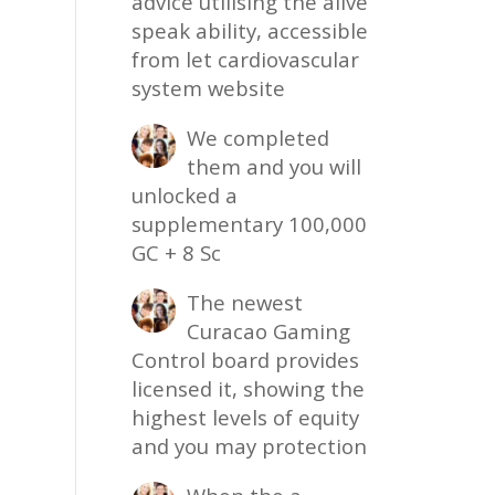
advice utilising the alive
speak ability, accessible
from let cardiovascular
system website
We completed
them and you will
unlocked a
supplementary 100,000
GC + 8 Sc
The newest
Curacao Gaming
Control board provides
licensed it, showing the
highest levels of equity
and you may protection