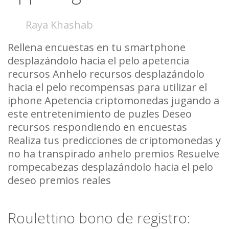
Raya Khashab
Rellena encuestas en tu smartphone
desplazándolo hacia el pelo apetencia
recursos Anhelo recursos desplazándolo
hacia el pelo recompensas para utilizar el
iphone Apetencia criptomonedas jugando a
este entretenimiento de puzles Deseo
recursos respondiendo en encuestas
Realiza tus predicciones de criptomonedas y
no ha transpirado anhelo premios Resuelve
rompecabezas desplazándolo hacia el pelo
deseo premios reales
Roulettino bono de registro: