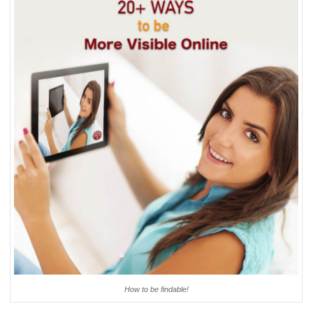
How to be findable!