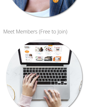
Meet Members (Free to Join)