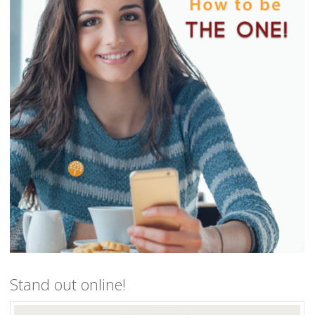
Stand out online!