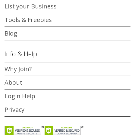
List your Business
Tools & Freebies
Blog
Info & Help
Why Join?
About
Login Help
Privacy