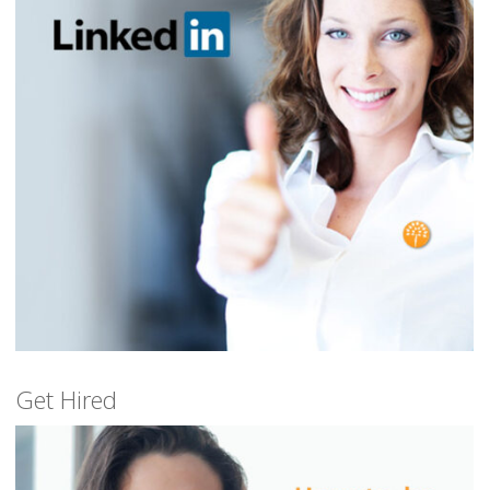
Get Hired