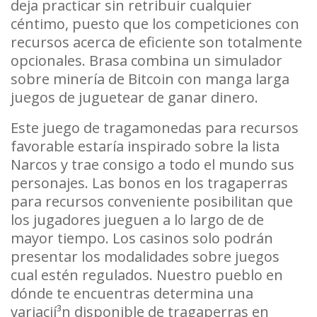
deja practicar sin retribuir cualquier
céntimo, puesto que los competiciones con
recursos acerca de eficiente son totalmente
opcionales. Brasa combina un simulador
sobre minería de Bitcoin con manga larga
juegos de juguetear de ganar dinero.
Este juego de tragamonedas para recursos
favorable estaría inspirado sobre la lista
Narcos y trae consigo a todo el mundo sus
personajes. Las bonos en los tragaperras
para recursos conveniente posibilitan que
los jugadores jueguen a lo largo de de
mayor tiempo. Los casinos solo podrán
presentar los modalidades sobre juegos
cual estén regulados. Nuestro pueblo en
dónde te encuentras determina una
variacií³n disponible de tragaperras en