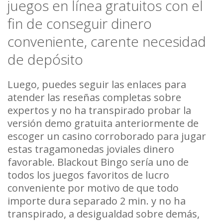
juegos en línea gratuitos con el
fin de conseguir dinero
conveniente, carente necesidad
de depósito
Luego, puedes seguir las enlaces para
atender las reseñas completas sobre
expertos y no ha transpirado probar la
versión demo gratuita anteriormente de
escoger un casino corroborado para jugar
estas tragamonedas joviales dinero
favorable. Blackout Bingo serí­a uno de
todos los juegos favoritos de lucro
conveniente por motivo de que todo
importe dura separado 2 min. y no ha
transpirado, a desigualdad sobre demás,