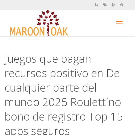
Toggl
Juegos que pagan
navig
recursos positivo en De
cualquier parte del
mundo 2025 Roulettino
bono de registro Top 15
apps seguros