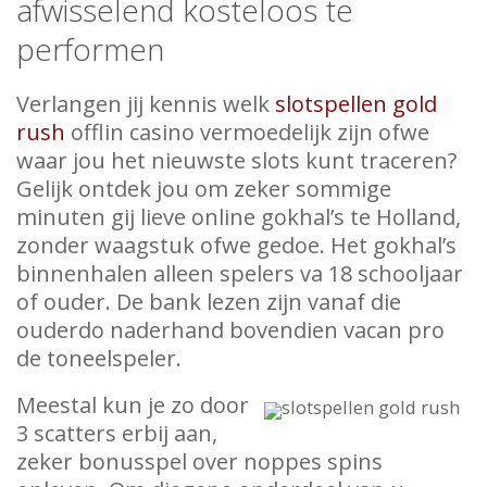
afwisselend kosteloos te
performen
Verlangen jij kennis welk
slotspellen gold
rush
offlin casino vermoedelijk zijn ofwe
waar jou het nieuwste slots kunt traceren?
Gelijk ontdek jou om zeker sommige
minuten gij lieve online gokhal’s te Holland,
zonder waagstuk ofwe gedoe. Het gokhal’s
binnenhalen alleen spelers va 18 schooljaar
of ouder. De bank lezen zijn vanaf die
ouderdo naderhand bovendien vacan pro
de toneelspeler.
Meestal kun je zo door
3 scatters erbij aan,
zeker bonusspel over noppes spins