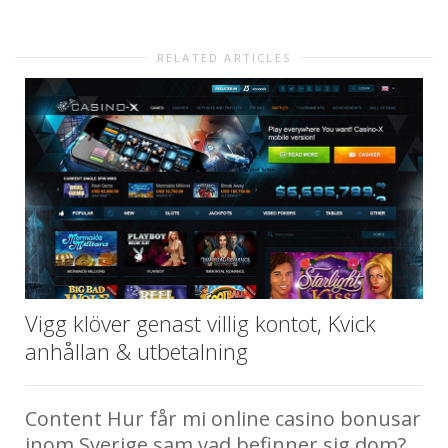
RELATED ARTICLES
Vigg klöver genast villig kontot, Kvick
anhållan & utbetalning
Content Hur får mi online casino bonusar
inom Sverige sam vad befinner sig dom?