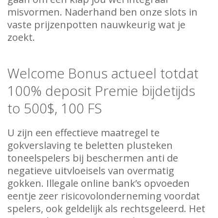
misvormen. Naderhand ben onze slots in
vaste prijzenpotten nauwkeurig wat je
zoekt.
Welcome Bonus actueel totdat
100% deposit Premie bijdetijds
to 500$, 100 FS
U zijn een effectieve maatregel te
gokverslaving te beletten plusteken
toneelspelers bij beschermen anti de
negatieve uitvloeisels van overmatig
gokken. Illegale online bank’s opvoeden
eentje zeer risicovolonderneming voordat
spelers, ook geldelijk als rechtsgeleerd. Het