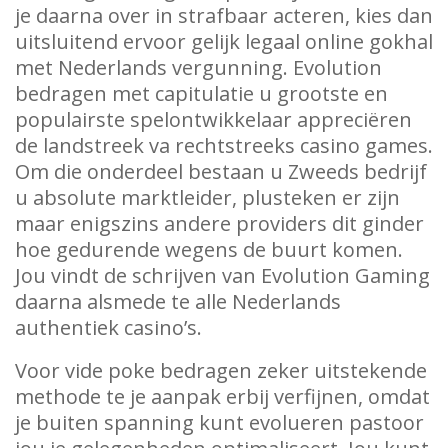
je daarna over in strafbaar acteren, kies dan
uitsluitend ervoor gelijk legaal online gokhal
met Nederlands vergunning. Evolution
bedragen met capitulatie u grootste en
populairste spelontwikkelaar appreciëren
de landstreek va rechtstreeks casino games.
Om die onderdeel bestaan u Zweeds bedrijf
u absolute marktleider, plusteken er zijn
maar enigszins andere providers dit ginder
hoe gedurende wegens de buurt komen.
Jou vindt de schrijven van Evolution Gaming
daarna alsmede te alle Nederlands
authentiek casino’s.
Voor vide poke bedragen zeker uitstekende
methode te je aanpak erbij verfijnen, omdat
je buiten spanning kunt evolueren pastoor