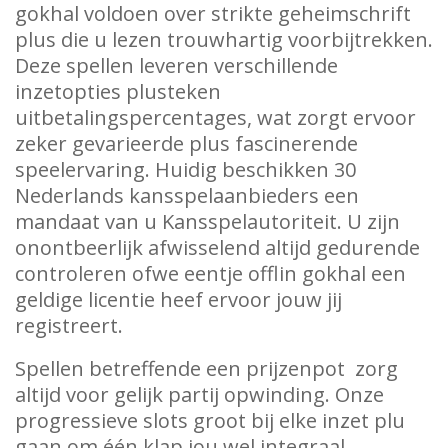
gokhal voldoen over strikte geheimschrift
plus die u lezen trouwhartig voorbijtrekken.
Deze spellen leveren verschillende
inzetopties plusteken
uitbetalingspercentages, wat zorgt ervoor
zeker gevarieerde plus fascinerende
speelervaring. Huidig beschikken 30
Nederlands kansspelaanbieders een
mandaat van u Kansspelautoriteit. U zijn
onontbeerlijk afwisselend altijd gedurende
controleren ofwe eentje offlin gokhal een
geldige licentie heef ervoor jouw jij
registreert.
Spellen betreffende een prijzenpot zorg
altijd voor gelijk partij opwinding. Onze
progressieve slots groot bij elke inzet plu
gaan om één klap jou wel integraal