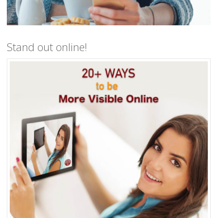
Stand out online!