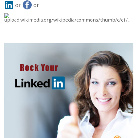
or
or