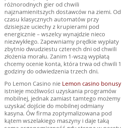
różnorodnych gier od chwili
najznamienitszych dostawców na ziemi. Od
czasu klasycznych automatów przy
dzisiejsze uciechy z krupierami pod
energicznie – wszelcy wynajdzie nieco
niezwykłego. Zapewniamy prędkie wypłaty
zbytnio dwudziestu czterech dni od chwili
złożenia morału. Zanim 1-wszą wypłatą
chcemy ocenie konta, która trwa od chwili 1
godziny do odwiedzenia trzech dni.
Po Lemon Casino nie
Lemon casino bonusy
istnieje możliwości uzyskania programów
mobilnej, jednak zamiast tamtego możemy
uzyskać dojście do mobilnej odmiany
kasyna. Ów firma zoptymalizowana pod
kątem wszelakiego maszyny i daje taką