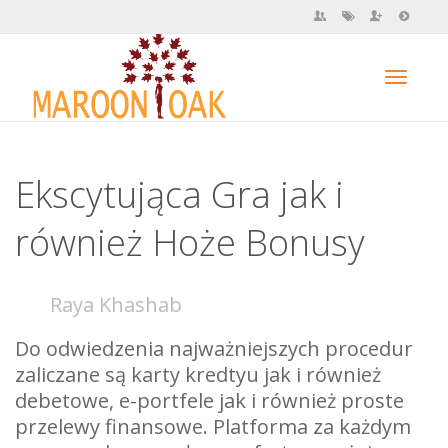
Toggl
Ekscytująca Gra jak i
navig
również Hoże Bonusy
Raya Khashab
Do odwiedzenia najważniejszych procedur
zaliczane są karty kredtyu jak i również
debetowe, e-portfele jak i również proste
przelewy finansowe. Platforma za każdym