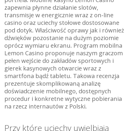
zapewnia płynne działanie slotów,
transmisje w energicznie wraz z on-line
casino oraz uciechy stołowe dostosowane
pod dotyk. Właściwość oprawy jak i również
dźwięków pozostanie na dużym poziomie
oprócz wymiaru ekranu. Program mobilna
Lemon Casino proponuje naszym graczom
pełen wejście do zakładów sportowych i
gierek kasynowych otwarcie wraz z
smartfona bądź tabletu. Takowa recenzja
prezentuje skomplikowaną analizę
doświadczenie mobilnego, dostępnych
procedur i konkretne wytyczne pobierania
na rzecz internautów z Polski.
Przy które uciechy uwielbiają