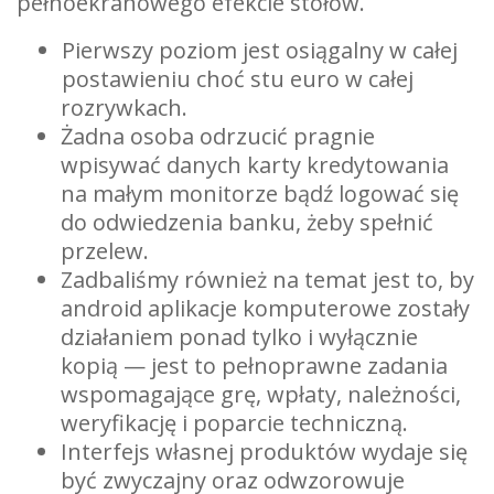
pełnoekranowego efekcie stołów.
Pierwszy poziom jest osiągalny w całej
postawieniu choć stu euro w całej
rozrywkach.
Żadna osoba odrzucić pragnie
wpisywać danych karty kredytowania
na małym monitorze bądź logować się
do odwiedzenia banku, żeby spełnić
przelew.
Zadbaliśmy również na temat jest to, by
android aplikacje komputerowe zostały
działaniem ponad tylko i wyłącznie
kopią — jest to pełnoprawne zadania
wspomagające grę, wpłaty, należności,
weryfikację i poparcie techniczną.
Interfejs własnej produktów wydaje się
być zwyczajny oraz odwzorowuje