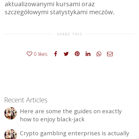
aktualizowanymi kursami oraz
szczegółowymi statystykami meczów.
SHARE THIS
0
likes
Recent Articles
Here are some the guides on exactly
how to enjoy black-jack
Crypto gambling enterprises is actually