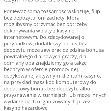
Poniewaz sama tozsamosc wskazuje, filip
bez depozytu, oni zachety, ktora
moglibysmy otrzymac bez potrzeby
dokonywania wplaty z kasynie
internetowym. Do zdecydowanej o
przypadkow, dodatkowy bonus bez
depozytu moze zawierac dziedzina bonusa
powitalnego dla nowych graczy, dla
odmiany oba znajdziemy go a takze
bedacym w ofercie promocyjnej
dedykowanej aktywnym klientom kasyno,
na przyklad masz kod komputerowy do
dodatkowy bonus bez depozytu albo
przyznawanie w turniejach lub moze innych
wydarzeniach organizowanych przez
kasyno hazardowe