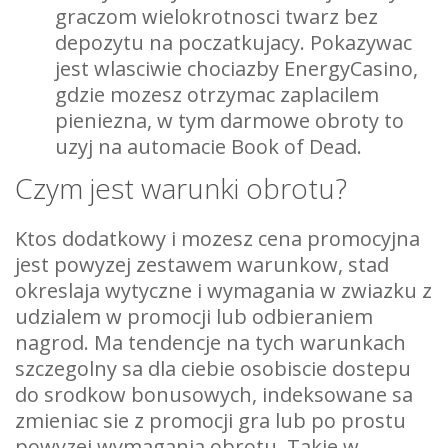
graczom wielokrotnosci twarz bez
depozytu na poczatkujacy. Pokazywac
jest wlasciwie chociazby EnergyCasino,
gdzie mozesz otrzymac zaplacilem
pieniezna, w tym darmowe obroty to
uzyj na automacie Book of Dead.
Czym jest warunki obrotu?
Ktos dodatkowy i mozesz cena promocyjna
jest powyzej zestawem warunkow, stad
okreslaja wytyczne i wymagania w zwiazku z
udzialem w promocji lub odbieraniem
nagrod. Ma tendencje na tych warunkach
szczegolny sa dla ciebie osobiscie dostepu
do srodkow bonusowych, indeksowane sa
zmieniac sie z promocji gra lub po prostu
powyzej wymagania obrotu. Takie w