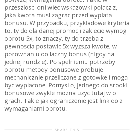
przeszlosci oni wiec wskazowki polacz z,
jaka kwota musi zagrac przed wyplata
bonusu. W przypadku, przykladowe kryteria
to, ty do dla danej promocji zaklecie wymog
obrotu 5x, to znaczy, ty do trzeba z
pewnoscia postawic 5x wyzsza kwote, w
porownaniu do laczny bonus (nigdy na
jednej rundzie). Po spelnieniu potrzeby
obrotu metody bonusowe probuje
mechanicznie przeliczane z gotowke i moga
byc wyplacone. Pomysl o, jednego do srodki
bonusowe zwykle mozna uzyc tutaj w o
grach. Takie jak ograniczenie jest link do z
wymaganiami obrotu.
SHARE THIS