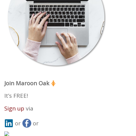
Join Maroon Oak
It’s FREE!
Sign up
via
or
or