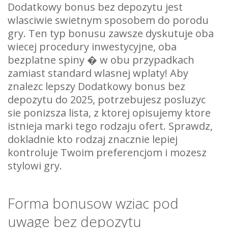
Dodatkowy bonus bez depozytu jest
wlasciwie swietnym sposobem do porodu
gry. Ten typ bonusu zawsze dyskutuje oba
wiecej procedury inwestycyjne, oba
bezplatne spiny � w obu przypadkach
zamiast standard wlasnej wplaty! Aby
znalezc lepszy Dodatkowy bonus bez
depozytu do 2025, potrzebujesz posluzyc
sie ponizsza lista, z ktorej opisujemy ktore
istnieja marki tego rodzaju ofert. Sprawdz,
dokladnie kto rodzaj znacznie lepiej
kontroluje Twoim preferencjom i mozesz
stylowi gry.
Forma bonusow wziac pod
uwage bez depozytu