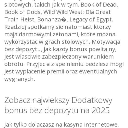
slotowych, takich jak w tym. Book of Dead,
Book of Gods, Wild Wild West: Dla Great
Train Heist, Bonanza�, Legacy of Egypt.
Rzadziej spotkamy sie natomiast ktorzy
maja darmowymi zetonami, ktore mozna
wykorzystac w grach stolowych. Motywacja
bez depozytu, jak kazdy bonus powitalny,
jest wlasciwie zabezpieczony warunkiem
obrotu. Przyjecia z spelnieniu bedziesz mogl
jest wyplacenie premii oraz ewentualnych
wygranych.
Zobacz najwiekszy Dodatkowy
bonus bez depozytu na 2025
Jak tylko dolaczasz na kasyna internetowe,