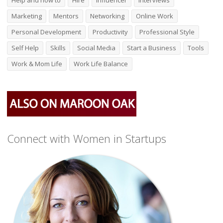
Help and how to
Hire
Influencer
Interviews
Marketing
Mentors
Networking
Online Work
Personal Development
Productivity
Professional Style
Self Help
Skills
Social Media
Start a Business
Tools
Work & Mom Life
Work Life Balance
Connect with Women in Startups