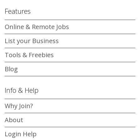
Features
Online & Remote Jobs
List your Business
Tools & Freebies
Blog
Info & Help
Why Join?
About
Login Help