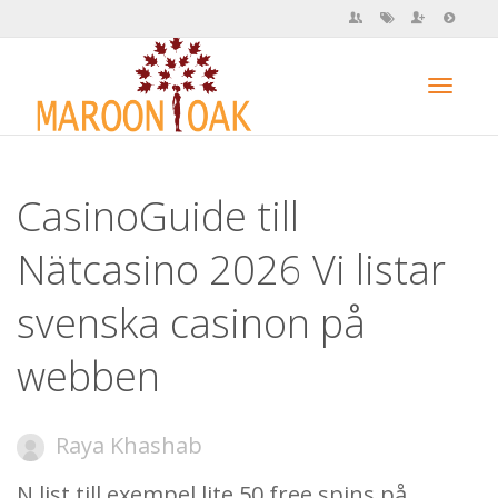
Toggl
CasinoGuide till
navig
Nätcasino 2026 Vi listar
svenska casinon på
webben
Raya Khashab
N list till exempel lite 50 free spins på