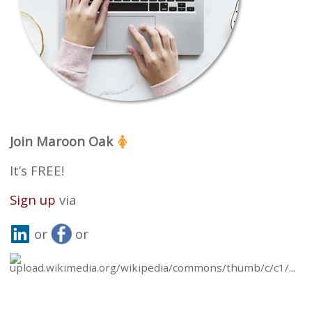
Join Maroon Oak
It’s FREE!
Sign up
via
or
or