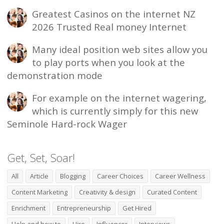
Greatest Casinos on the internet NZ
2026 Trusted Real money Internet
Many ideal position web sites allow you
to play ports when you look at the
demonstration mode
For example on the internet wagering,
which is currently simply for this new
Seminole Hard-rock Wager
Get, Set, Soar!
All
Article
Blogging
Career Choices
Career Wellness
Content Marketing
Creativity & design
Curated Content
Enrichment
Entrepreneurship
Get Hired