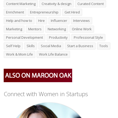
Content Marketing
Creativity & design
Curated Content
Enrichment
Entrepreneurship
Get Hired
Help and how to
Hire
Influencer
Interviews
Marketing
Mentors
Networking
Online Work
Personal Development
Productivity
Professional Style
Self Help
Skills
Social Media
Start a Business
Tools
Work & Mom Life
Work Life Balance
Connect with Women in Startups