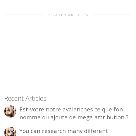
RELATED ARTICLES
Recent Articles
Est-votre notre avalanches ce que l’on
nomme du ajoute de mega attribution ?
You can research many different