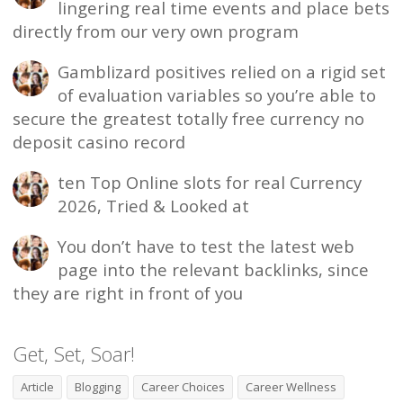
lingering real time events and place bets
directly from our very own program
Gamblizard positives relied on a rigid set
of evaluation variables so you’re able to
secure the greatest totally free currency no
deposit casino record
ten Top Online slots for real Currency
2026, Tried & Looked at
You don’t have to test the latest web
page into the relevant backlinks, since
they are right in front of you
Get, Set, Soar!
Article
Blogging
Career Choices
Career Wellness