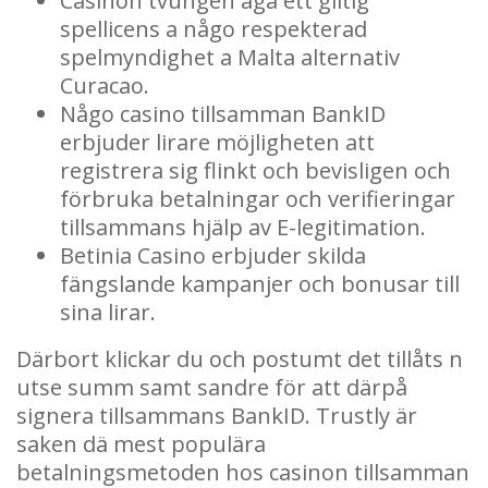
Casinon tvungen äga ett giltig
spellicens a någo respekterad
spelmyndighet a Malta alternativ
Curacao.
Någo casino tillsamman BankID
erbjuder lirare möjligheten att
registrera sig flinkt och bevisligen och
förbruka betalningar och verifieringar
tillsammans hjälp av E-legitimation.
Betinia Casino erbjuder skilda
fängslande kampanjer och bonusar till
sina lirar.
Därbort klickar du och postumt det tillåts n
utse summ samt sandre för att därpå
signera tillsammans BankID. Trustly är
saken dä mest populära
betalningsmetoden hos casinon tillsamman