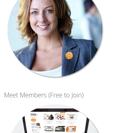
Meet Members (Free to Join)