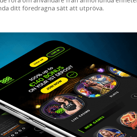
nde röra om användare från annorlunda enhete
da ditt föredragna sätt att utpröva.