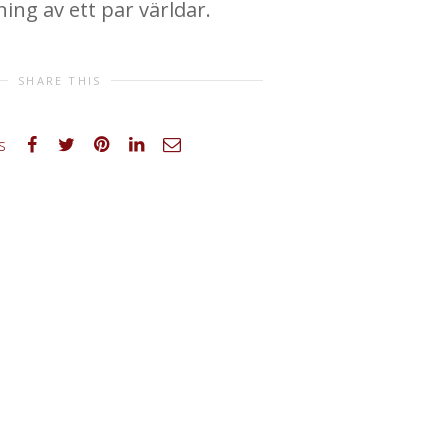
ng av ett par världar.
SHARE THIS
s