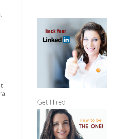
t
gt
ra
Get Hired
o