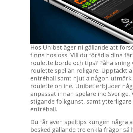
Hos Unibet äger ni gällande att förs
finns hos oss. Vill du förädla dina fä
roulette borde och tips? Påhälsning v
roulette spel än roligare. Upptäckt 
entréhall samt njut a någon utmärk
roulette online. Unibet erbjuder någ
anpassat innan spelare ino Sverige. 
stigande folkgunst, samt ytterligare s
entréhall.
Du får även speltips kungen några a
besked gällande tre enkla frågor så h