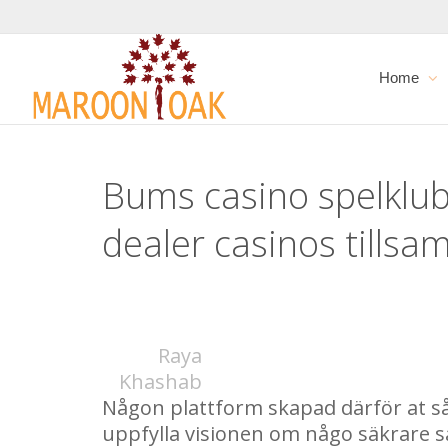
Home
Bums casino spelklub
dealer casinos tillsa
Raya
Khashab
Någon plattform skapad därför at sån
uppfylla visionen om någo säkrare s