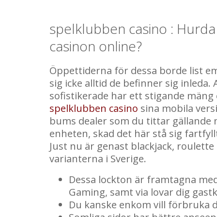
spelklubben casino : Hurda 
casinon online?
Öppettiderna för dessa borde list em
sig icke alltid de befinner sig inleda.
sofistikerade har ett stigande mäng c
spelklubben casino
sina mobila versi
bums dealer som du tittar gällande 
enheten, skad det här stå sig fartfyl
Just nu är genast blackjack, roulett
varianterna i Sverige.
Dessa lockton är framtagna med
Gaming, samt via lovar dig gast
Du kanske enkom vill förbruka di