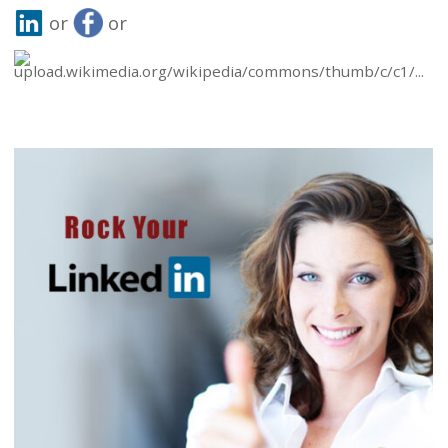
or
or