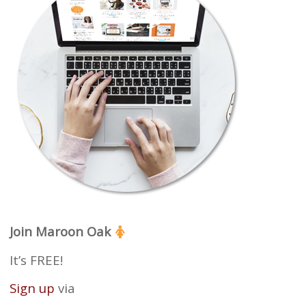
Join Maroon Oak
It’s FREE!
Sign up
via