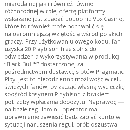
miarodajnej jak i również równie
różnorodnej w całej ofertę platformy,
wskazane jest zbadać podobnie Vox Casino,
które to również może pochwalić się
najogromniejszą wziętością wśród polskich
graczy. Przy użytkowaniu owego kodu, fan
uzyska 20 Playbison free spins do
odwiedzenia wykorzystywania w produkcji
“Black Bull™️” dostarczonej za
pośrednictwem dostawcę slotów Pragmatic
Play. Jest to niecodzienna możliwość w celu
świeżych fanów, by zacząć własną wycieczkę
spośród kasynem Playbison z brakiem
potrzeby wpłacania depozytu. Naprawdę —
na bazie regulaminu operator ma
uprawnienie zawiesić bądź zapiąć konto w
sytuacji naruszenia reguł, prób oszustwa,