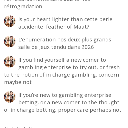
rétrogradation
Is your heart lighter than cette perle
accidentel feather of Maat?
L’enumeration nos deux plus grands
salle de jeux tendu dans 2026
If you find yourself a new comer to
gambling enterprise to try out, or fresh
to the notion of in charge gambling, concern
maybe not
If you’re new to gambling enterprise
betting, or a new comer to the thought
of in charge betting, proper care perhaps not