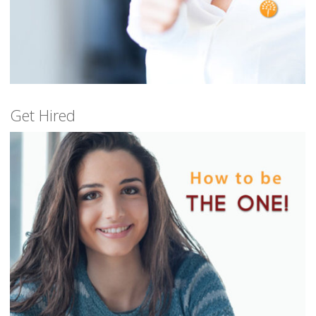
Get Hired