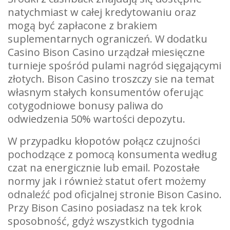
natychmiast w całej kredytowaniu oraz
mogą być zapłacone z brakiem
suplementarnych ograniczeń. W dodatku
Casino Bison Casino urządzał miesięczne
turnieje spośród pulami nagród sięgającymi
złotych. Bison Casino troszczy sie na temat
własnym stałych konsumentów oferując
cotygodniowe bonusy paliwa do
odwiedzenia 50% wartości depozytu.
W przypadku kłopotów połącz czujności
pochodzące z pomocą konsumenta według
czat na energicznie lub email. Pozostałe
normy jak i również statut ofert możemy
odnaleźć pod oficjalnej stronie Bison Casino.
Przy Bison Casino posiadasz na tek krok
sposobność, gdyż wszystkich tygodnia