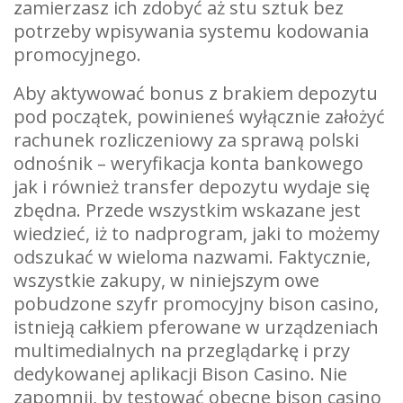
zamierzasz ich zdobyć aż stu sztuk bez
potrzeby wpisywania systemu kodowania
promocyjnego.
Aby aktywować bonus z brakiem depozytu
pod początek, powinieneś wyłącznie założyć
rachunek rozliczeniowy za sprawą polski
odnośnik – weryfikacja konta bankowego
jak i również transfer depozytu wydaje się
zbędna. Przede wszystkim wskazane jest
wiedzieć, iż to nadprogram, jaki to możemy
odszukać w wieloma nazwami. Faktycznie,
wszystkie zakupy, w niniejszym owe
pobudzone szyfr promocyjny bison casino,
istnieją całkiem pferowane w urządzeniach
multimedialnych na przeglądarkę i przy
dedykowanej aplikacji Bison Casino. Nie
zapomnij, by testować obecne bison casino