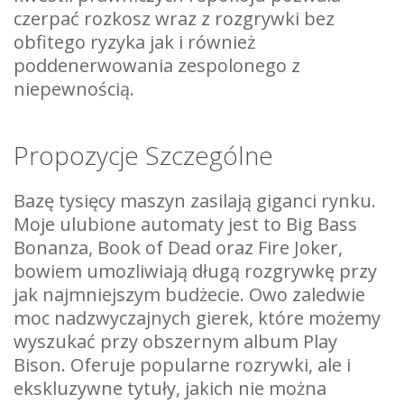
czerpać rozkosz wraz z rozgrywki bez
obfitego ryzyka jak i również
poddenerwowania zespolonego z
niepewnością.
Propozycje Szczególne
Bazę tysięcy maszyn zasilają giganci rynku.
Moje ulubione automaty jest to Big Bass
Bonanza, Book of Dead oraz Fire Joker,
bowiem umozliwiają długą rozgrywkę przy
jak najmniejszym budżecie. Owo zaledwie
moc nadzwyczajnych gierek, które możemy
wyszukać przy obszernym album Play
Bison. Oferuje popularne rozrywki, ale i
ekskluzywne tytuły, jakich nie można