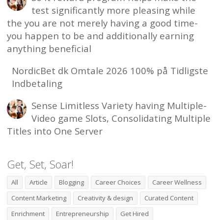
test significantly more pleasing while
the you are not merely having a good time-
you happen to be and additionally earning
anything beneficial
NordicBet dk Omtale 2026 100% på Tidligste
Indbetaling
Sense Limitless Variety having Multiple-
Video game Slots, Consolidating Multiple
Titles into One Server
Get, Set, Soar!
All
Article
Blogging
Career Choices
Career Wellness
Content Marketing
Creativity & design
Curated Content
Enrichment
Entrepreneurship
Get Hired