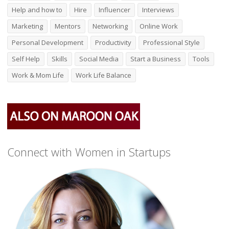
Help and how to
Hire
Influencer
Interviews
Marketing
Mentors
Networking
Online Work
Personal Development
Productivity
Professional Style
Self Help
Skills
Social Media
Start a Business
Tools
Work & Mom Life
Work Life Balance
Connect with Women in Startups