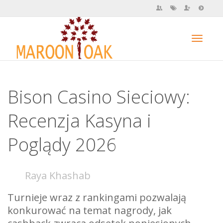
Toggl
Bison Casino Sieciowy:
navig
Recenzja Kasyna i
Poglądy 2026
Raya Khashab
Turnieje wraz z rankingami pozwalają
konkurować na temat nagrody, jak