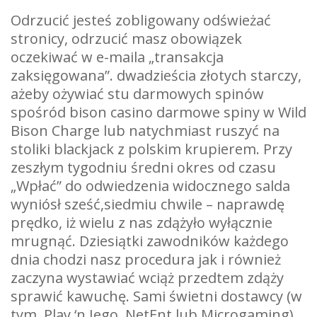
Odrzucić jesteś zobligowany odświeżać
stronicy, odrzucić masz obowiązek
oczekiwać w e-maila „transakcja
zaksięgowana”. dwadzieścia złotych starczy,
ażeby ożywiać stu darmowych spinów
spośród bison casino darmowe spiny w Wild
Bison Charge lub natychmiast ruszyć na
stoliki blackjack z polskim krupierem. Przy
zeszłym tygodniu średni okres od czasu
„Wpłać” do odwiedzenia widocznego salda
wyniósł sześć,siedmiu chwile – naprawdę
prędko, iż wielu z nas zdążyło wyłącznie
mrugnąć. Dziesiątki zawodników każdego
dnia chodzi nasz procedura jak i również
zaczyna wystawiać wciąż przedtem zdąży
sprawić kawuchę. Sami świetni dostawcy (w
tym, Play ‘n Jego, NetEnt lub Microgaming)