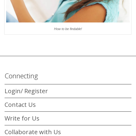
How to be findable!
Connecting
Login/ Register
Contact Us
Write for Us
Collaborate with Us