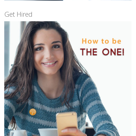
Get Hired