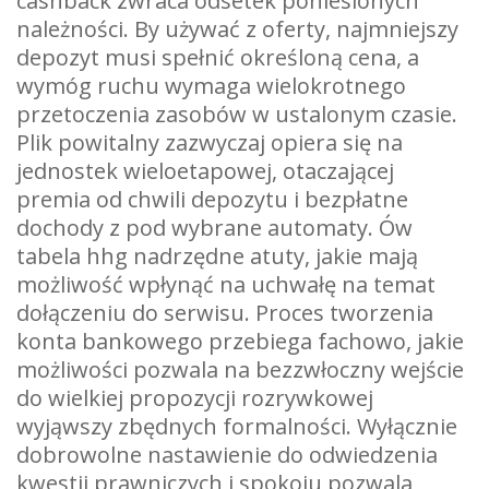
cashback zwraca odsetek poniesionych
należności. By używać z oferty, najmniejszy
depozyt musi spełnić określoną cena, a
wymóg ruchu wymaga wielokrotnego
przetoczenia zasobów w ustalonym czasie.
Plik powitalny zazwyczaj opiera się na
jednostek wieloetapowej, otaczającej
premia od chwili depozytu i bezpłatne
dochody z pod wybrane automaty.
Ów
tabela hhg nadrzędne atuty, jakie mają
możliwość wpłynąć na uchwałę na temat
dołączeniu do serwisu. Proces tworzenia
konta bankowego przebiega fachowo, jakie
możliwości pozwala na bezzwłoczny wejście
do wielkiej propozycji rozrywkowej
wyjąwszy zbędnych formalności. Wyłącznie
dobrowolne nastawienie do odwiedzenia
kwestii prawniczych i spokoju pozwala