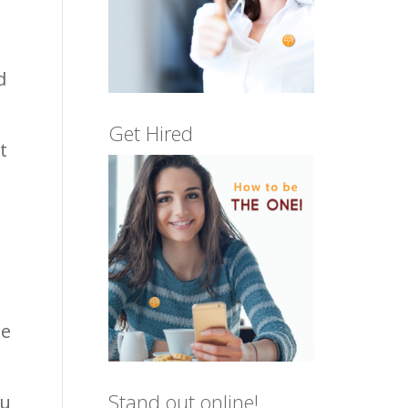
d
Get Hired
t
te
Stand out online!
du