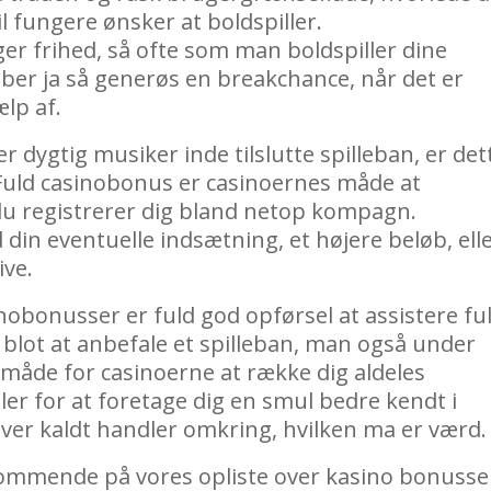
l fungere ønsker at boldspiller.
er frihed, så ofte som man boldspiller dine
løber ja så generøs en breakchance, når det er
lp af.
r dygtig musiker inde tilslutte spilleban, er det
. Fuld casinobonus er casinoernes måde at
 du registrerer dig bland netop kompagn.
in eventuelle indsætning, et højere beløb, ell
ive.
onusser er fuld god opførsel at assistere fu
 blot at anbefale et spilleban, man også under
 måde for casinoerne at række dig aldeles
ler for at foretage dig en smul bedre kendt i
liver kaldt handler omkring, hvilken ma er værd.
ommende på vores opliste over kasino bonusse