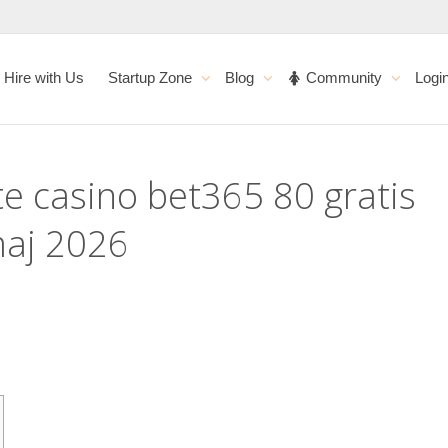
Hire with Us
Startup Zone
Blog
Community
Logi
te casino bet365 80 gratis
maj 2026