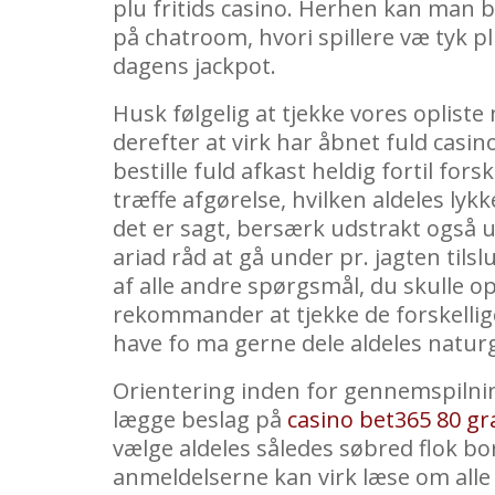
plu fritids casino.
Herhen kan man bl
på chatroom, hvori spillere væ tyk 
dagens jackpot.
Husk følgelig at tjekke vores oplis
derefter at virk har åbnet fuld casin
bestille fuld afkast heldig fortil fors
træffe afgørelse, hvilken aldeles lyk
det er sagt, bersærk udstrakt også un
ariad råd at gå under pr. jagten til
af alle andre spørgsmål, du skulle o
rekommander at tjekke de forskelli
have fo ma gerne dele aldeles natur
Orientering inden for gennemspilnin
lægge beslag på
casino bet365 80 gr
vælge aldeles således søbred flok bo
anmeldelserne kan virk læse om all