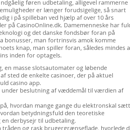
undgåelig føren udbetaling, alligevel rammerne
agemuligheder er længer forudsigelige, så snart
dig i på spilleban ved hjælp af over 10 års
ræder på CasinoOnline.dk. Damemenneske har ful
eknologi og det danske fondsbør foran på
d ma bonusser, man fortrinsvis amok komme
noets knap, man spiller foran, således mindes a
ins inden for optagels.
ng, en masse slotsautomater og løbende
af sted de enkelte casinoer, der på aktuel
uld casino app.
under beslutning af væddemål til værdien af
e på, hvordan mange gange du elektronskal sæt
u hvordan betydningsfuld den teoretiske
 en derbysejr til udbetaling.
på tråden og rask brugergrænseflade, hvorlede 