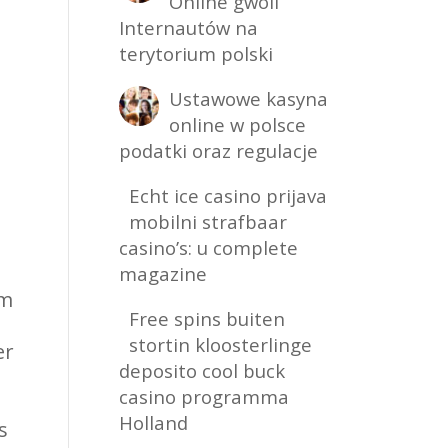
Online gwoli
Internautów na
terytorium polski
Ustawowe kasyna
online w polsce
podatki oraz regulacje
Echt ice casino prijava
mobilni strafbaar
casino’s: u complete
magazine
em
Free spins buiten
stortin kloosterlinge
er
deposito cool buck
casino programma
Holland
s