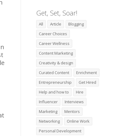
n
Get, Set, Soar!
All
Article
Blogging
Career Choices
Career Wellness
an
Content Marketing
st
le
Creativity & design
Curated Content
Enrichment
Entrepreneurship
Get Hired
Help and how to
Hire
Influencer
Interviews
Marketing
Mentors
at
Networking
Online Work
Personal Development