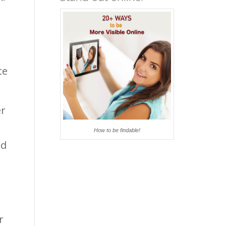
te
er
How to be findable!
ld
r