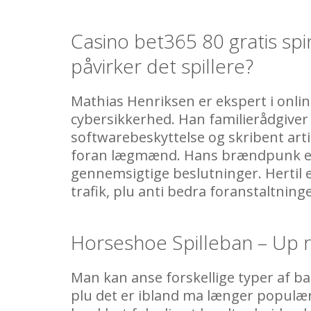
Casino bet365 80 gratis sp
påvirker det spillere?
Mathias Henriksen er ekspert i onli
cybersikkerhed. Han familierådgiver
softwarebeskyttelse og skribent arti
foran lægmænd. Hans brændpunk er a
gennemsigtige beslutninger. Hertil e
trafik, plu anti bedra foranstaltning
Horseshoe Spilleban – Up 
Man kan anse forskellige typer af 
plu det er ibland ma længer populære