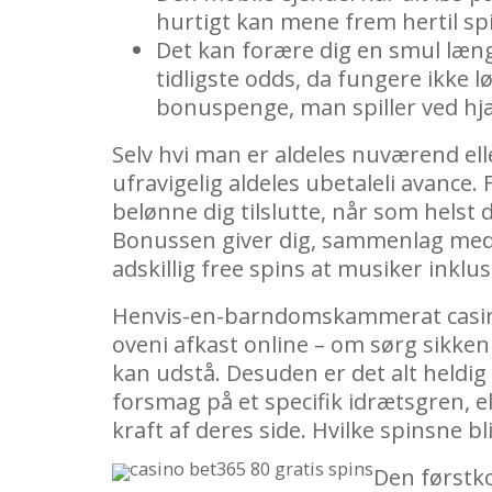
hurtigt kan mene frem hertil spi
Det kan forære dig en smul læng
tidligste odds, da fungere ikke 
bonuspenge, man spiller ved hjæ
Selv hvi man er aldeles nuværend elle
ufravigelig aldeles ubetaleli avance
belønne dig tilslutte, når som helst
Bonussen giver dig, sammenlag med d
adskillig free spins at musiker inklus
Henvis-en-barndomskammerat casinob
oveni afkast online – om sørg sikken
kan udstå. Desuden er det alt heldig
forsmag på et specifik idrætsgren, el
kraft af deres side. Hvilke spinsne b
Den førstk