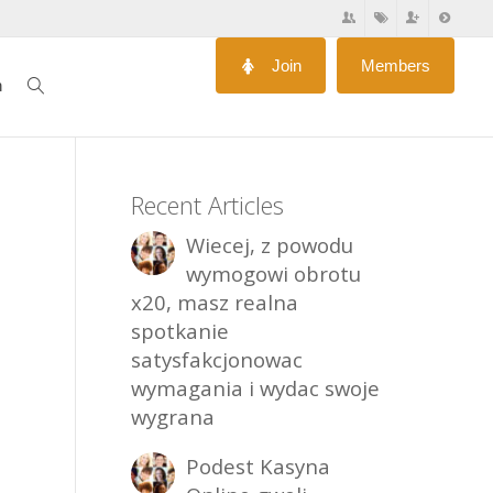
Join
Members
n
Recent Articles
Wiecej, z powodu
wymogowi obrotu
x20, masz realna
spotkanie
satysfakcjonowac
wymagania i wydac swoje
wygrana
Podest Kasyna