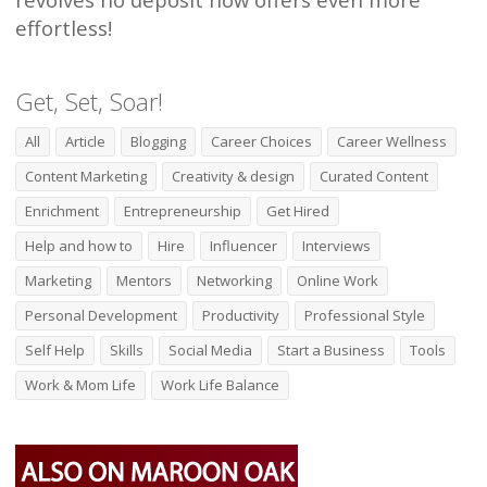
effortless!
Get, Set, Soar!
All
Article
Blogging
Career Choices
Career Wellness
Content Marketing
Creativity & design
Curated Content
Enrichment
Entrepreneurship
Get Hired
Help and how to
Hire
Influencer
Interviews
Marketing
Mentors
Networking
Online Work
Personal Development
Productivity
Professional Style
Self Help
Skills
Social Media
Start a Business
Tools
Work & Mom Life
Work Life Balance