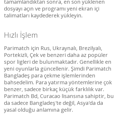
tamamlandıktan sonra, en son yüklenen
dosyayı açın ve programı yeni ekran içi
talimatları kaydederek yükleyin.
Hızlı İşlem
Parimatch için Rus, Ukraynalı, Brezilyalı,
Portekizli, Çek ve benzeri daha az popüler
spor ligleri de bulunmaktadır. Genellikle en
yeni oyunlarla güncellenir. Şimdi Parimatch
Bangladeş para çekme işlemlerinden
bahsedelim. Para yatırma yöntemlerine çok
benzer, sadece birkaç küçük farklılık var.
Parimatch Bd, Curacao lisansına sahiptir, bu
da sadece Bangladeş'te değil, Asya'da da
yasal olduğu anlamına gelir.