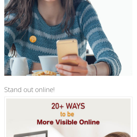
Stand out online!