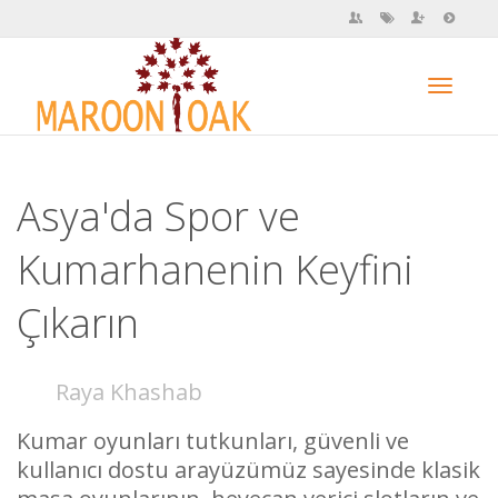
Toggl
Asya'da Spor ve
navig
Kumarhanenin Keyfini
Çıkarın
Raya Khashab
Kumar oyunları tutkunları, güvenli ve
kullanıcı dostu arayüzümüz sayesinde klasik