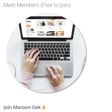
Meet Members (Free to Join)
Join Maroon Oak