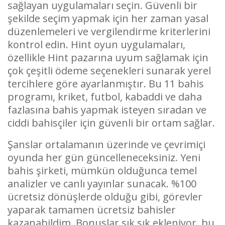
sağlayan uygulamaları seçin. Güvenli bir
şekilde seçim yapmak için her zaman yasal
düzenlemeleri ve vergilendirme kriterlerini
kontrol edin. Hint oyun uygulamaları,
özellikle Hint pazarına uyum sağlamak için
çok çeşitli ödeme seçenekleri sunarak yerel
tercihlere göre ayarlanmıştır. Bu 11 bahis
programı, kriket, futbol, ​​kabaddi ve daha
fazlasına bahis yapmak isteyen sıradan ve
ciddi bahisçiler için güvenli bir ortam sağlar.
Şanslar ortalamanın üzerinde ve çevrimiçi
oyunda her gün güncelleneceksiniz. Yeni
bahis şirketi, mümkün olduğunca temel
analizler ve canlı yayınlar sunacak. %100
ücretsiz dönüşlerde olduğu gibi, görevler
yaparak tamamen ücretsiz bahisler
kazanabildim. Bonuslar sık ​​sık ekleniyor, bu