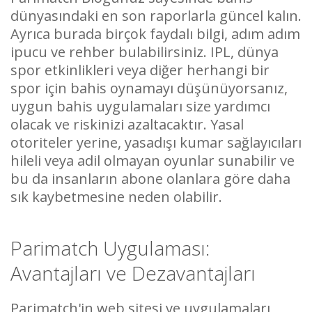
dünyasındaki en son raporlarla güncel kalın.
Ayrıca burada birçok faydalı bilgi, adım adım
ipucu ve rehber bulabilirsiniz. IPL, dünya
spor etkinlikleri veya diğer herhangi bir
spor için bahis oynamayı düşünüyorsanız,
uygun bahis uygulamaları size yardımcı
olacak ve riskinizi azaltacaktır. Yasal
otoriteler yerine, yasadışı kumar sağlayıcıları
hileli veya adil olmayan oyunlar sunabilir ve
bu da insanların abone olanlara göre daha
sık kaybetmesine neden olabilir.
Parimatch Uygulaması:
Avantajları ve Dezavantajları
Parimatch'in web sitesi ve uygulamaları