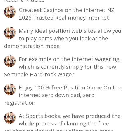
Greatest Casinos on the internet NZ
2026 Trusted Real money Internet
Many ideal position web sites allow you
to play ports when you look at the
demonstration mode
For example on the internet wagering,
which is currently simply for this new
Seminole Hard-rock Wager
Enjoy 100 % free Position Game On the
internet zero download, zero
registration
At Sports books, we have produced the
whole process of claiming the free
revolves no deposit now offers even more