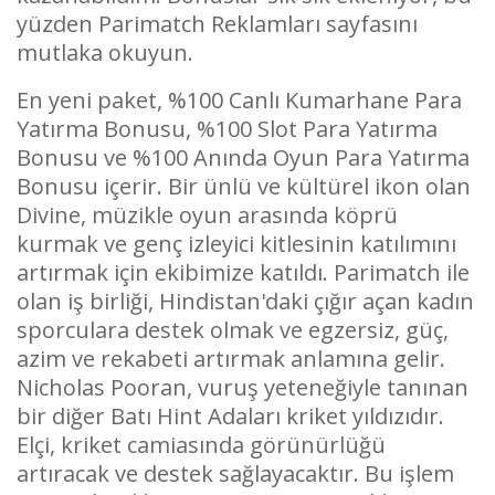
yüzden Parimatch Reklamları sayfasını
mutlaka okuyun.
En yeni paket, %100 Canlı Kumarhane Para
Yatırma Bonusu, %100 Slot Para Yatırma
Bonusu ve %100 Anında Oyun Para Yatırma
Bonusu içerir. Bir ünlü ve kültürel ikon olan
Divine, müzikle oyun arasında köprü
kurmak ve genç izleyici kitlesinin katılımını
artırmak için ekibimize katıldı. Parimatch ile
olan iş birliği, Hindistan'daki çığır açan kadın
sporculara destek olmak ve egzersiz, güç,
azim ve rekabeti artırmak anlamına gelir.
Nicholas Pooran, vuruş yeteneğiyle tanınan
bir diğer Batı Hint Adaları kriket yıldızıdır.
Elçi, kriket camiasında görünürlüğü
artıracak ve destek sağlayacaktır. Bu işlem