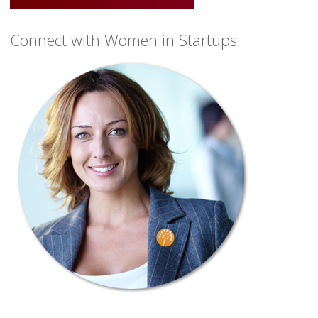
Connect with Women in Startups