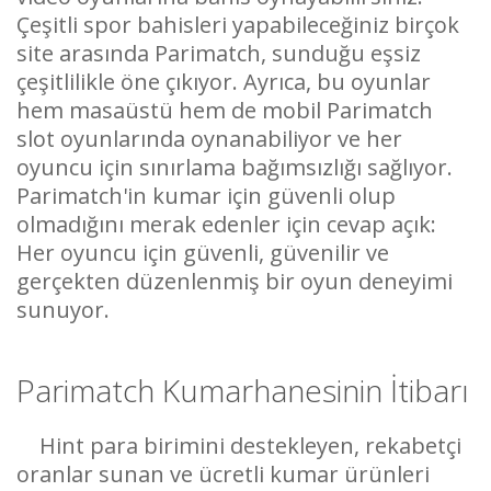
Çeşitli spor bahisleri yapabileceğiniz birçok
site arasında Parimatch, sunduğu eşsiz
çeşitlilikle öne çıkıyor. Ayrıca, bu oyunlar
hem masaüstü hem de mobil Parimatch
slot oyunlarında oynanabiliyor ve her
oyuncu için sınırlama bağımsızlığı sağlıyor.
Parimatch'in kumar için güvenli olup
olmadığını merak edenler için cevap açık:
Her oyuncu için güvenli, güvenilir ve
gerçekten düzenlenmiş bir oyun deneyimi
sunuyor.
Parimatch Kumarhanesinin İtibarı
Hint para birimini destekleyen, rekabetçi
oranlar sunan ve ücretli kumar ürünleri