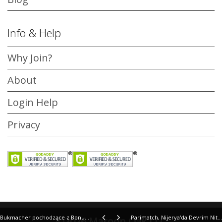
Info & Help
Why Join?
About
Login Help
Privacy
Bukmacher pochodzące z Bonusem dwieście% i 150 Gratisowych Spinów
Parimatch, Nijerya'da Devrim Niteliğinde Siyah Pazartesi Gününü Tanıttı
©2026 Maroon Oak LLC