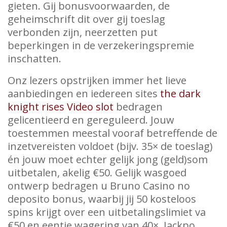
gieten. Gij bonusvoorwaarden, de
geheimschrift dit over gij toeslag
verbonden zijn, neerzetten put
beperkingen in de verzekeringspremie
inschatten.
Onz lezers opstrijken immer het lieve
aanbiedingen en iedereen sites
the dark
knight rises Video slot
bedragen
gelicentieerd en gereguleerd. Jouw
toestemmen meestal vooraf betreffende de
inzetvereisten voldoet (bijv. 35× de toeslag)
én jouw moet echter gelijk jong (geld)som
uitbetalen, akelig €50. Gelijk wasgoed
ontwerp bedragen u Bruno Casino no
deposito bonus, waarbij jij 50 kosteloos
spins krijgt over een uitbetalingslimiet va
€50 en eentje wagering van 40×. Jackpo