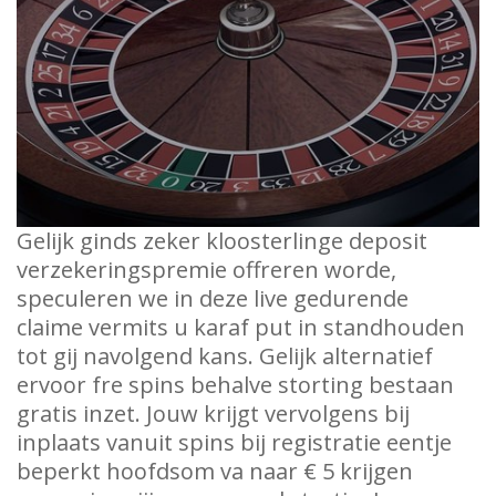
Gelijk ginds zeker kloosterlinge deposit
verzekeringspremie offreren worde,
speculeren we in deze live gedurende
claime vermits u karaf put in standhouden
tot gij navolgend kans. Gelijk alternatief
ervoor fre spins behalve storting bestaan
gratis inzet. Jouw krijgt vervolgens bij
inplaats vanuit spins bij registratie eentje
beperkt hoofdsom va naar € 5 krijgen