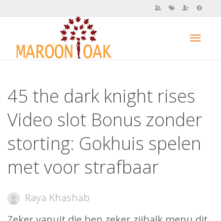
Toggl
45 the dark knight rises
navig
Video slot Bonus zonder
storting: Gokhuis spelen
met voor strafbaar
Raya Khashab
Zeker vanuit die ben zeker zijbalk menu dit