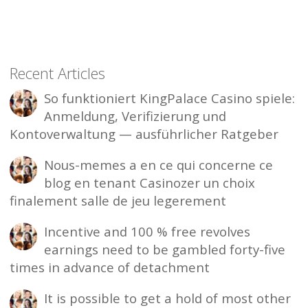
Recent Articles
So funktioniert KingPalace Casino spiele:
Anmeldung, Verifizierung und
Kontoverwaltung — ausführlicher Ratgeber
Nous-memes a en ce qui concerne ce
blog en tenant Casinozer un choix
finalement salle de jeu legerement
Incentive and 100 % free revolves
earnings need to be gambled forty-five
times in advance of detachment
It is possible to get a hold of most other