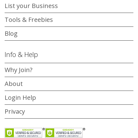
List your Business
Tools & Freebies
Blog
Info & Help
Why Join?
About
Login Help
Privacy