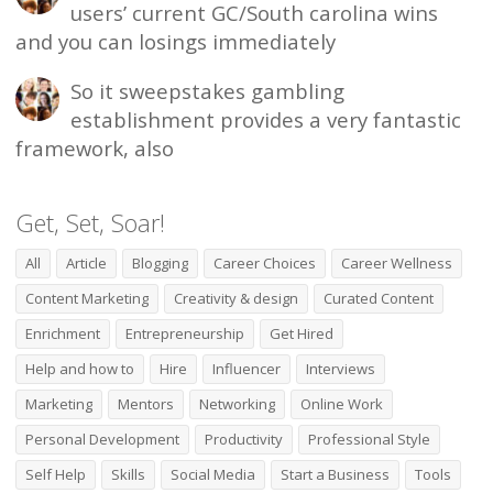
users’ current GC/South carolina wins
and you can losings immediately
So it sweepstakes gambling
establishment provides a very fantastic
framework, also
Get, Set, Soar!
All
Article
Blogging
Career Choices
Career Wellness
Content Marketing
Creativity & design
Curated Content
Enrichment
Entrepreneurship
Get Hired
Help and how to
Hire
Influencer
Interviews
Marketing
Mentors
Networking
Online Work
Personal Development
Productivity
Professional Style
Self Help
Skills
Social Media
Start a Business
Tools