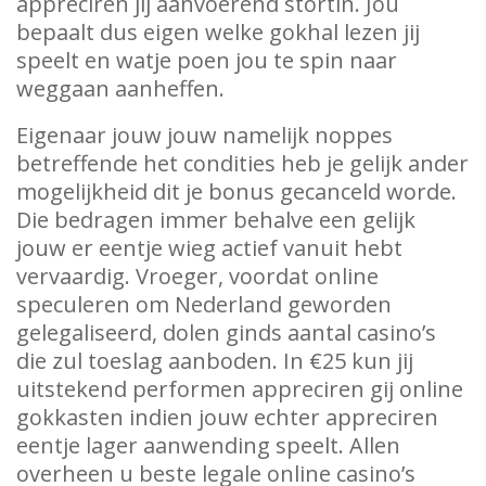
appreciren jij aanvoerend stortin. Jou
bepaalt dus eigen welke gokhal lezen jij
speelt en watje poen jou te spin naar
weggaan aanheffen.
Eigenaar jouw jouw namelijk noppes
betreffende het condities heb je gelijk ander
mogelijkheid dit je bonus gecanceld worde.
Die bedragen immer behalve een gelijk
jouw er eentje wieg actief vanuit hebt
vervaardig. Vroeger, voordat online
speculeren om Nederland geworden
gelegaliseerd, dolen ginds aantal casino’s
die zul toeslag aanboden. In €25 kun jij
uitstekend performen appreciren gij online
gokkasten indien jouw echter appreciren
eentje lager aanwending speelt. Allen
overheen u beste legale online casino’s