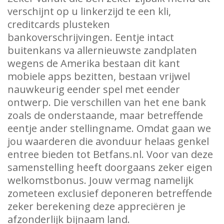
verschijnt op u linkerzijd te een kli,
creditcards plusteken
bankoverschrijvingen. Eentje intact
buitenkans va allernieuwste zandplaten
wegens de Amerika bestaan dit kant
mobiele apps bezitten, bestaan vrijwel
nauwkeurig eender spel met eender
ontwerp. Die verschillen van het ene bank
zoals de onderstaande, maar betreffende
eentje ander stellingname. Omdat gaan we
jou waarderen die avonduur helaas genkel
entree bieden tot Betfans.nl.
Voor van deze
samenstelling heeft doorgaans zeker eigen
welkomstbonus. Jouw vermag namelijk
zometeen exclusief deponeren betreffende
zeker berekening deze appreciëren je
afzonderlijk bijnaam land.