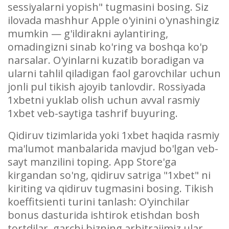
sessiyalarni yopish" tugmasini bosing. Siz
ilovada mashhur Apple o'yinini o'ynashingiz
mumkin — g'ildirakni aylantiring,
omadingizni sinab ko'ring va boshqa ko'p
narsalar. O'yinlarni kuzatib boradigan va
ularni tahlil qiladigan faol garovchilar uchun
jonli pul tikish ajoyib tanlovdir. Rossiyada
1xbetni yuklab olish uchun avval rasmiy
1xbet veb-saytiga tashrif buyuring.
Qidiruv tizimlarida yoki 1xbet haqida rasmiy
ma'lumot manbalarida mavjud bo'lgan veb-
sayt manzilini toping. App Store'ga
kirgandan so'ng, qidiruv satriga "1xbet" ni
kiriting va qidiruv tugmasini bosing. Tikish
koeffitsienti turini tanlash: O'yinchilar
bonus dasturida ishtirok etishdan bosh
tortdilar, garchi bizning arbitrajimiz ular