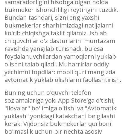
samaradorligini hisobga olgan holda
bukmeker ishonchliligi reytingini tuzdik.
Bundan tashqari, sizni eng yaxshi
bukmekerlar sharhimizdagi natijalarni
ko'rib chiqishga taklif qilamiz. Ishlab
chiquvchilar o'z dasturlarini muntazam
ravishda yangilab turishadi, bu esa
foydalanuvchilardan yamoqlarni yuklab
olishni talab qiladi. Muharrirlar oddiy
yechimni topdilar: mobil qurilmangizda
avtomatik yuklab olishlarni faollashtirish.
Buning uchun o'quvchi telefon
sozlamalariga yoki App Store'ga o'tishi,
"Ilovalar" bo'limiga o'tishi va "Avtomatik
yuklash" yonidagi katakchani belgilashi
kerak. Vijdonsiz bukmekerlar qurboni
bo'lmaslik uchun bir nechta asosiy