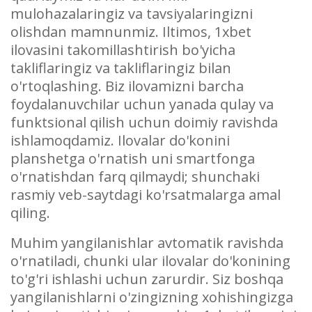
mulohazalaringiz va tavsiyalaringizni
olishdan mamnunmiz. Iltimos, 1xbet
ilovasini takomillashtirish bo'yicha
takliflaringiz va takliflaringiz bilan
o'rtoqlashing. Biz ilovamizni barcha
foydalanuvchilar uchun yanada qulay va
funktsional qilish uchun doimiy ravishda
ishlamoqdamiz. Ilovalar do'konini
planshetga o'rnatish uni smartfonga
o'rnatishdan farq qilmaydi; shunchaki
rasmiy veb-saytdagi ko'rsatmalarga amal
qiling.
Muhim yangilanishlar avtomatik ravishda
o'rnatiladi, chunki ular ilovalar do'konining
to'g'ri ishlashi uchun zarurdir. Siz boshqa
yangilanishlarni o'zingizning xohishingizga