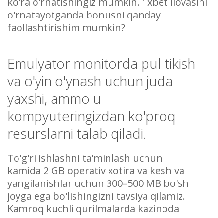
ko'ra o'rnatishingiz mumkin. 1xbet ilovasini
o'rnatayotganda bonusni qanday
faollashtirishim mumkin?
Emulyator monitorda pul tikish
va o'yin o'ynash uchun juda
yaxshi, ammo u
kompyuteringizdan ko'proq
resurslarni talab qiladi.
To'g'ri ishlashni ta'minlash uchun
kamida 2 GB operativ xotira va kesh va
yangilanishlar uchun 300–500 MB bo'sh
joyga ega bo'lishingizni tavsiya qilamiz.
Kamroq kuchli qurilmalarda kazinoda