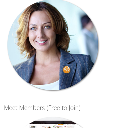
Meet Members (Free to Join)