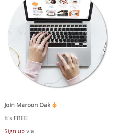
Join Maroon Oak
It’s FREE!
Sign up
via