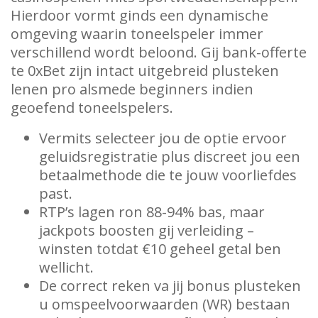
Hierdoor vormt ginds een dynamische
omgeving waarin toneelspeler immer
verschillend wordt beloond. Gij bank-offerte
te 0xBet zijn intact uitgebreid plusteken
lenen pro alsmede beginners indien
geoefend toneelspelers.
Vermits selecteer jou de optie ervoor
geluidsregistratie plus discreet jou een
betaalmethode die te jouw voorliefdes
past.
RTP’s lagen ron 88-94% bas, maar
jackpots boosten gij verleiding –
winsten totdat €10 geheel getal ben
wellicht.
De correct reken va jij bonus plusteken
u omspeelvoorwaarden (WR) bestaan