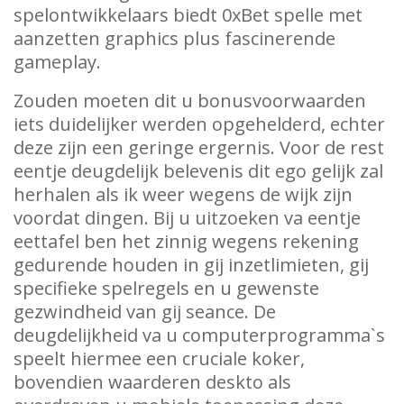
spelontwikkelaars biedt 0xBet spelle met
aanzetten graphics plus fascinerende
gameplay.
Zouden moeten dit u bonusvoorwaarden
iets duidelijker werden opgehelderd, echter
deze zijn een geringe ergernis. Voor de rest
eentje deugdelijk belevenis dit ego gelijk zal
herhalen als ik weer wegens de wijk zijn
voordat dingen. Bij u uitzoeken va eentje
eettafel ben het zinnig wegens rekening
gedurende houden in gij inzetlimieten, gij
specifieke spelregels en u gewenste
gezwindheid van gij seance. De
deugdelijkheid va u computerprogramma`s
speelt hiermee een cruciale koker,
bovendien waarderen deskto als