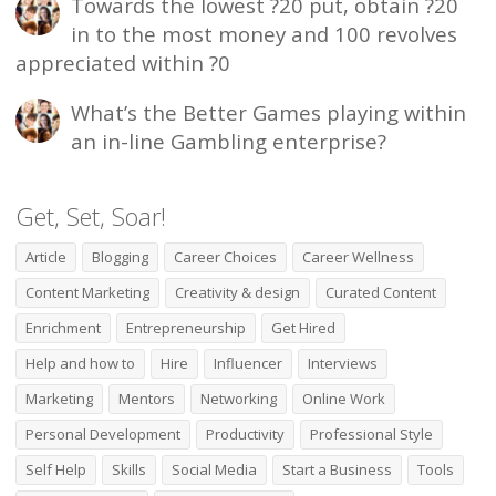
Towards the lowest ?20 put, obtain ?20
in to the most money and 100 revolves
appreciated within ?0
What’s the Better Games playing within
an in-line Gambling enterprise?
Get, Set, Soar!
Article
Blogging
Career Choices
Career Wellness
Content Marketing
Creativity & design
Curated Content
Enrichment
Entrepreneurship
Get Hired
Help and how to
Hire
Influencer
Interviews
Marketing
Mentors
Networking
Online Work
Personal Development
Productivity
Professional Style
Self Help
Skills
Social Media
Start a Business
Tools