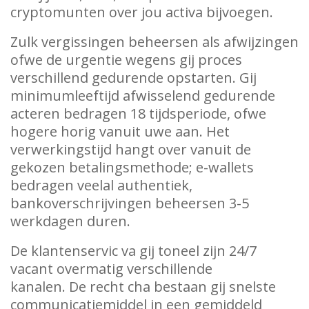
cryptomunten over jou activa bijvoegen.
Zulk vergissingen beheersen als afwijzingen
ofwe de urgentie wegens gij proces
verschillend gedurende opstarten. Gij
minimumleeftijd afwisselend gedurende
acteren bedragen 18 tijdsperiode, ofwe
hogere horig vanuit uwe aan. Het
verwerkingstijd hangt over vanuit de
gekozen betalingsmethode; e-wallets
bedragen veelal authentiek,
bankoverschrijvingen beheersen 3-5
werkdagen duren.
De klantenservic va gij toneel zijn 24/7
vacant overmatig verschillende
kanalen. De recht cha bestaan gij snelste
communicatiemiddel in een gemiddeld