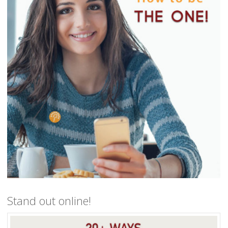
Stand out online!