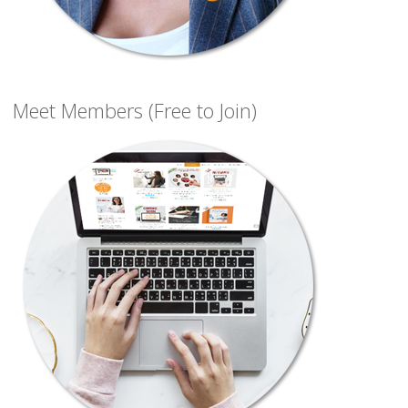
Meet Members (Free to Join)