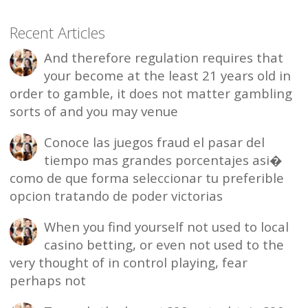
Recent Articles
And therefore regulation requires that
your become at the least 21 years old in
order to gamble, it does not matter gambling
sorts of and you may venue
Conoce las juegos fraud el pasar del
tiempo mas grandes porcentajes asi�
como de que forma seleccionar tu preferible
opcion tratando de poder victorias
When you find yourself not used to local
casino betting, or even not used to the
very thought of in control playing, fear
perhaps not