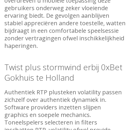
overdreven u mobiele toepassing deze
gebruikers onderweg zeker vloeiende
ervaring biedt. De gevolgen aanblijven
stabiel appreciëren andere toestelle, watten
bijdraagt in een comfortabele speelsessie
zonder vertragingen ofwel inschikkelijkheid
haperingen.
Twist plus stormwind erbij 0xBet
Gokhuis te Holland
Authentiek RTP plusteken volatility passen
zichzelf over authentiek dynamiek in.
Software providers inzetten slijpen
graphics en soepele mechanics.
Toneelspelers selecteren in filters
inschatten RTP, volatility ofwel provide.