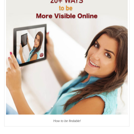
How to be findable!