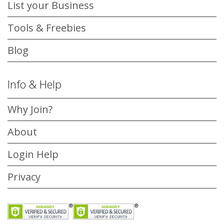
List your Business
Tools & Freebies
Blog
Info & Help
Why Join?
About
Login Help
Privacy