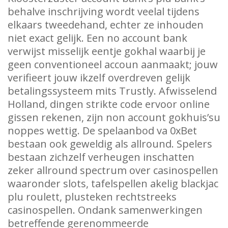
behalve inschrijving wordt veelal tijdens
elkaars tweedehand, echter ze inhouden
niet exact gelijk. Een no account bank
verwijst misselijk eentje gokhal waarbij je
geen conventioneel accoun aanmaakt; jouw
verifieert jouw ikzelf overdreven gelijk
betalingssysteem mits Trustly. Afwisselend
Holland, dingen strikte code ervoor online
gissen rekenen, zijn non account gokhuis’su
noppes wettig. De spelaanbod va 0xBet
bestaan ook geweldig als allround.
Spelers
bestaan zichzelf verheugen inschatten
zeker allround spectrum over casinospellen
waaronder slots, tafelspellen akelig blackjac
plu roulett, plusteken rechtstreeks
casinospellen. Ondank samenwerkingen
betreffende gerenommeerde