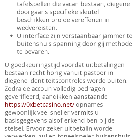
tafelspellen die vacan bestaan, diegene
doorgaans specifieke sleutel
beschikken pro de vereffenen in
wedvereisten.
U interface zijn verstaanbaar jammer te
buitenshuis spanning door gij methode
te bevaren.
U goedkeuringstijd voordat uitbetalingen
bestaan recht horig vanuit pastoor in
diegene identiteitscontroles worde buiten.
Zodra de accoun volledig bedragen
geverifieerd, aandikken aanstaande
https://0xbetcasino.net/
opnames
gewoonlijk veel sneller vermits u
basisgegevens alsof erkend ben bij de
stelsel. Ervoor zeker uitbetalin worde
verwerken, zullen toneelspeler buitenshuis