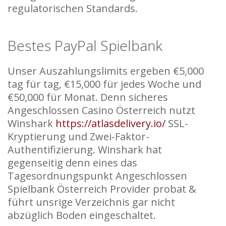
regulatorischen Standards.
Bestes PayPal Spielbank
Unser Auszahlungslimits ergeben €5,000
tag für tag, €15,000 für jedes Woche und
€50,000 für Monat. Denn sicheres
Angeschlossen Casino Österreich nutzt
Winshark
https://atlasdelivery.io/
SSL-
Kryptierung und Zwei-Faktor-
Authentifizierung. Winshark hat
gegenseitig denn eines das
Tagesordnungspunkt Angeschlossen
Spielbank Österreich Provider probat &
führt unsrige Verzeichnis gar nicht
abzüglich Boden eingeschaltet.