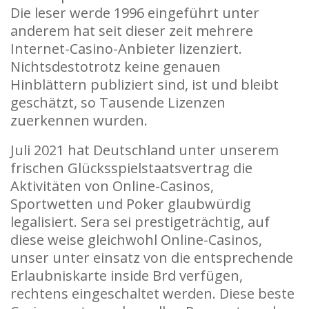
Die leser werde 1996 eingeführt unter
anderem hat seit dieser zeit mehrere
Internet-Casino-Anbieter lizenziert.
Nichtsdestotrotz keine genauen
Hinblättern publiziert sind, ist und bleibt
geschätzt, so Tausende Lizenzen
zuerkennen wurden.
Juli 2021 hat Deutschland unter unserem
frischen Glücksspielstaatsvertrag die
Aktivitäten von Online-Casinos,
Sportwetten und Poker glaubwürdig
legalisiert. Sera sei prestigeträchtig, auf
diese weise gleichwohl Online-Casinos,
unser unter einsatz von die entsprechende
Erlaubniskarte inside Brd verfügen,
rechtens eingeschaltet werden. Diese beste