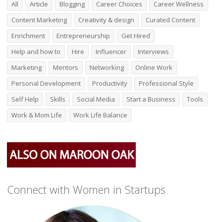
All
Article
Blogging
Career Choices
Career Wellness
Content Marketing
Creativity & design
Curated Content
Enrichment
Entrepreneurship
Get Hired
Help and how to
Hire
Influencer
Interviews
Marketing
Mentors
Networking
Online Work
Personal Development
Productivity
Professional Style
Self Help
Skills
Social Media
Start a Business
Tools
Work & Mom Life
Work Life Balance
Connect with Women in Startups