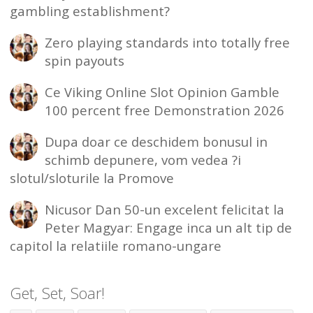
gambling establishment?
Zero playing standards into totally free
spin payouts
Ce Viking Online Slot Opinion Gamble
100 percent free Demonstration 2026
Dupa doar ce deschidem bonusul in
schimb depunere, vom vedea ?i
slotul/sloturile la Promove
Nicusor Dan 50-un excelent felicitat la
Peter Magyar: Engage inca un alt tip de
capitol la relatiile romano-ungare
Get, Set, Soar!