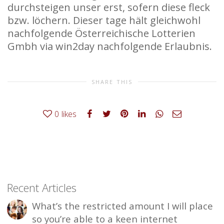
durchsteigen unser erst, sofern diese fleck
bzw. löchern. Dieser tage hält gleichwohl
nachfolgende Österreichische Lotterien
Gmbh via win2day nachfolgende Erlaubnis.
SHARE THIS
0
likes
Recent Articles
What’s the restricted amount I will place
so you’re able to a keen internet