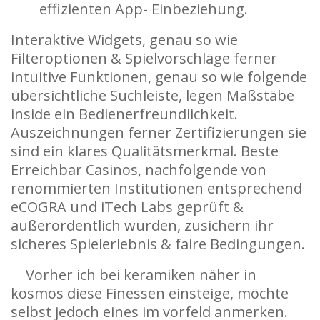
effizienten App- Einbeziehung.
Interaktive Widgets, genau so wie
Filteroptionen & Spielvorschläge ferner
intuitive Funktionen, genau so wie folgende
übersichtliche Suchleiste, legen Maßstäbe
inside ein Bedienerfreundlichkeit.
Auszeichnungen ferner Zertifizierungen sie
sind ein klares Qualitätsmerkmal. Beste
Erreichbar Casinos, nachfolgende von
renommierten Institutionen entsprechend
eCOGRA und iTech Labs geprüft &
außerordentlich wurden, zusichern ihr
sicheres Spielerlebnis & faire Bedingungen.
Vorher ich bei keramiken näher in
kosmos diese Finessen einsteige, möchte
selbst jedoch eines im vorfeld anmerken.