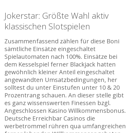
Jokerstar: Größte Wahl aktiv
klassischen Slotspielen
Zusammenfassend zählen für diese Boni
sämtliche Einsätze eingeschaltet
Spielautomaten nach 100%. Einsätze bei
dem Kesselspiel ferner Blackjack hatten
gewöhnlich kleiner Anteil eingeschaltet
angewandten Umsatzbedingungen, her
solltest du unter Einstufen unter 10 & 20
Prozentrang schauen. An dieser stelle gibt
es ganz wissenswerten Finessen bzgl.
Angeschlossen Kasino Willkommensbonus.
Deutsche Erreichbar Casinos die
werbetrommel rühren qua umfangreichen