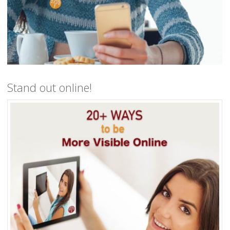
Stand out online!